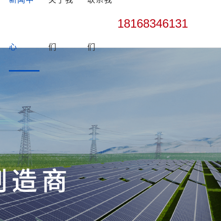
18168346131
心
们
们