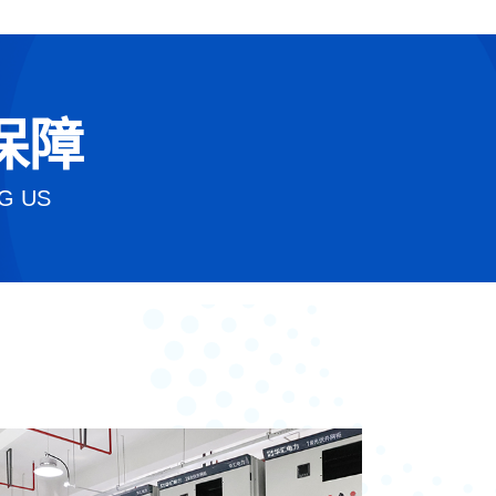
保障
G US